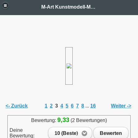
M-Art Kunstmodell-Manufaktur
<- Zurück
1
2
3
4
5
6
7
8
...
16
Weiter ->
9,33
Bewertung:
(2 Bewertungen)
Deine
10 (Beste)
Bewerten
Bewertung: