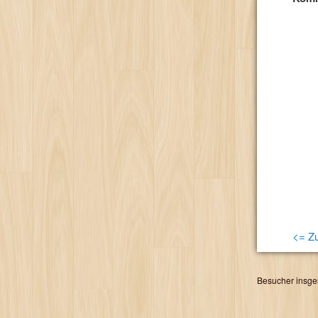
<= Zu
Besucher insge