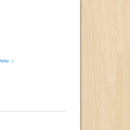
eiter ->