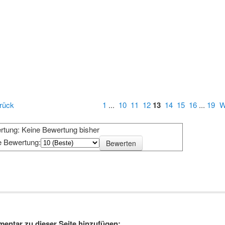
rück
1
...
10
11
12
13
14
15
16
...
19
W
rtung: Keine Bewertung bisher
e Bewertung:
entar zu dieser Seite hinzufügen: