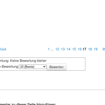
rück
1
...
12
13
14
15
16
17
18
19
W
rtung: Keine Bewertung bisher
e Bewertung:
entar zu dieser Seite hinzufügen: