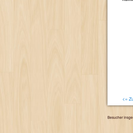
<= Zu
Besucher insge