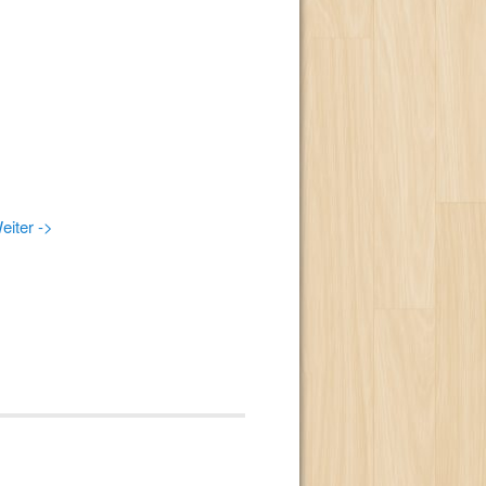
eiter ->